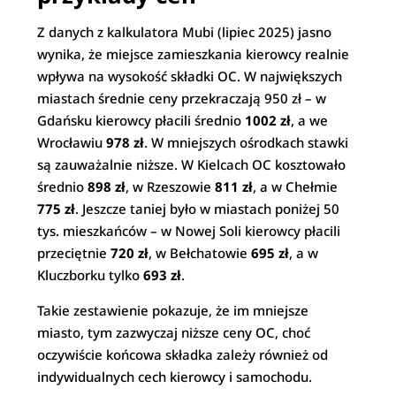
Z danych z kalkulatora Mubi (lipiec 2025) jasno
wynika, że miejsce zamieszkania kierowcy realnie
wpływa na wysokość składki OC. W największych
miastach średnie ceny przekraczają 950 zł – w
Gdańsku kierowcy płacili średnio
1002 zł
, a we
Wrocławiu
978 zł
. W mniejszych ośrodkach stawki
są zauważalnie niższe. W Kielcach OC kosztowało
średnio
898 zł
, w Rzeszowie
811 zł
, a w Chełmie
775 zł
. Jeszcze taniej było w miastach poniżej 50
tys. mieszkańców – w Nowej Soli kierowcy płacili
przeciętnie
720 zł
, w Bełchatowie
695 zł
, a w
Kluczborku tylko
693 zł
.
Takie zestawienie pokazuje, że im mniejsze
miasto, tym zazwyczaj niższe ceny OC, choć
oczywiście końcowa składka zależy również od
indywidualnych cech kierowcy i samochodu.