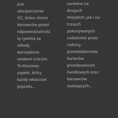
zarówno na
jest
drogach
ubezpieczenie
miejskich, jak i na
OC, które chroni
trasach
kierowców przed
pokonywanych
odpowiedzialnośc
codziennie przez
ią cywilną za
rodziny,
szkody
przedsiębiorców,
wyrządzone
kurierów,
osobom trzecim.
przedstawicieli
To kluczowy
handlowych oraz
aspekt, który
kierowców
każdy właściciel
szukających...
pojazdu...