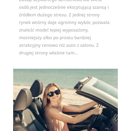
osób jest jednocześnie ekscytującą szansą i
źródłem dużego stresu. Z jednej strony
rynek wtórny daje ogromny wybór, pozwala
znaleźć model lepiej wyposażony,
mocniejszy albo po prostu bardziej
atrakcyjny cenowo niż auto z salonu. Z
drugiej strony właśnie tam...