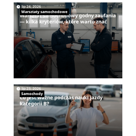
|
lip 24, 2026
Warsztaty samochodowe
Warsztat samochodowy godny zaufania
— kilka kryteriów, które warto znać
|
lip 23, 2026
Samochody
Co jest ważne podczas nauki jazdy
kategorii B?