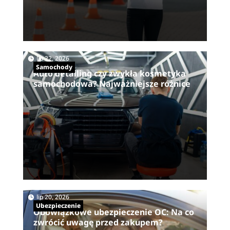
|
lip 22, 2026
Samochody
Auto detailing czy zwykła kosmetyka
samochodowa? Najważniejsze różnice
|
lip 20, 2026
Ubezpieczenie
Obowiązkowe ubezpieczenie OC: Na co
zwrócić uwagę przed zakupem?