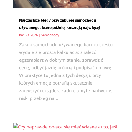
Najczęstsze błędy przy zakupie samochodu
używanego, które później kosztują najwięcej
kwi 23, 2026
|
Samochody
Zakup samochodu używanego bardzo często
wydaje się prostą kalkulacją: znaleźć
egzemplarz w dobrym stanie, sprawdzić
cenę, odbyć jazdę próbną i podpisać umowę.
W praktyce to jedna z tych decyzji, przy
których emocje potrafią skutecznie
zagłuszyć rozsądek. Ładnie umyte nadwozie,
niski przebieg na...