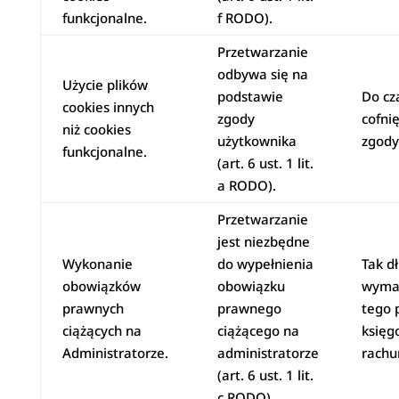
funkcjonalne.
f RODO).
Przetwarzanie
odbywa się na
Użycie plików
podstawie
Do cz
cookies innych
zgody
cofnię
niż cookies
użytkownika
zgody
funkcjonalne.
(art. 6 ust. 1 lit.
a RODO).
Przetwarzanie
jest niezbędne
Wykonanie
do wypełnienia
Tak dł
obowiązków
obowiązku
wyma
prawnych
prawnego
tego 
ciążących na
ciążącego na
księg
Administratorze.
administratorze
rachu
(art. 6 ust. 1 lit.
c RODO).