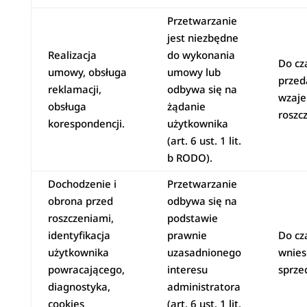
Przetwarzanie
jest niezbędne
Realizacja
do wykonania
Do cz
umowy, obsługa
umowy lub
przed
reklamacji,
odbywa się na
wzaj
obsługa
żądanie
roszc
korespondencji.
użytkownika
(art. 6 ust. 1 lit.
b RODO).
Dochodzenie i
Przetwarzanie
obrona przed
odbywa się na
roszczeniami,
podstawie
identyfikacja
prawnie
Do cz
użytkownika
uzasadnionego
wnies
powracającego,
interesu
sprze
diagnostyka,
administratora
cookies
(art. 6 ust. 1 lit.