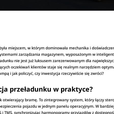
ła miejscem, w którym dominowała mechanika i doświadczenie 
ystemami zarządzania magazynem, wyposażonym w inteligentne
ładunku nie jest już luksusem zarezerwowanym dla największych
ących oczekiwań klientów staje się realnym narzędziem optymal
pą i jak policzyć, czy inwestycja rzeczywiście się zwróci?
cja przeładunku w praktyce?
isk otwierający bramę. To zintegrowany system, który łączy s
ezpieczenia pojazdu w jednym panelu operacyjnym. W bardzi
i TMS, synchronizując harmonogramy przyjazdów z dostępnoś