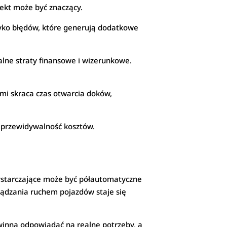
fekt może być znaczący.
zyko błędów, które generują dodatkowe
alne straty finansowe i wizerunkowe.
i skraca czas otwarcia doków,
i przewidywalność kosztów.
wystarczające może być półautomatyczne
ządzania ruchem pojazdów staje się
winna odpowiadać na realne potrzeby, a