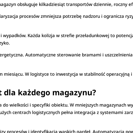
magazyn obsługuje kilkadziesiąt transportów dziennie, roczny e
daryzacja procesów zmniejsza potrzebę nadzoru i ogranicza ry
i wypadków. Każda kolizja w strefie przeładunkowej to potencj
zyko.
rgetyczna. Automatyczne sterowanie bramami i uszczelnieniam
 miesiącu. W logistyce to inwestycja w stabilność operacyjną 
st dla każdego magazynu?
 do wielkości i specyfiki obiektu. W mniejszych magazynach 
ych centrach logistycznych pełna integracja z systemami zar
izy procesów i identyfikacja wąskich gardeł. Automatyzacja po