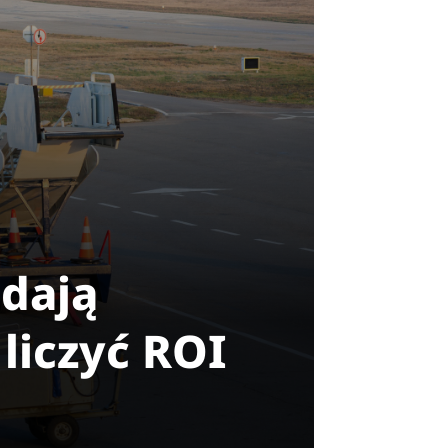
 dają
liczyć ROI