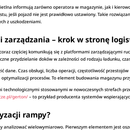
świetlna informują zarówno operatora w magazynie, jak i kiero
, jeśli pojazd nie jest prawidłowo ustawiony. Takie rozwiązan
ych z uszkodzeniami.
 zarządzania – krok w stronę logis
oraz częściej komunikują się z platformami zarządzającymi 
zne przydzielanie doków w zależności od rodzaju ładunku, czasu
dane. Czas obsługi, liczba operacji, częstotliwość przestojów
 optymalizacji procesów. To element budowania magazynu przy
i technologicznymi stosowanymi w nowoczesnych strefach prz
cze.pl/gerton/
– to przykład producenta systemów wspierających 
yzacji rampy?
ży analizować wielowymiarowo. Pierwszym elementem jest oszc