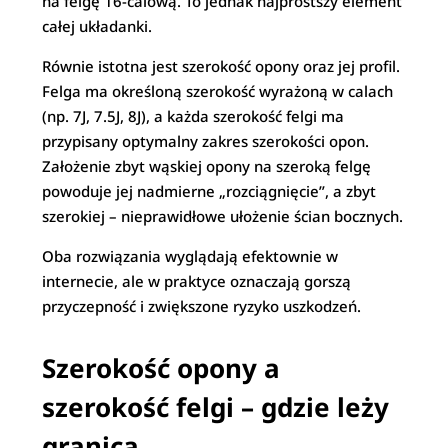
na felgę 16-calową. To jednak najprostszy element
całej układanki.
Równie istotna jest szerokość opony oraz jej profil.
Felga ma określoną szerokość wyrażoną w calach
(np. 7J, 7.5J, 8J), a każda szerokość felgi ma
przypisany optymalny zakres szerokości opon.
Założenie zbyt wąskiej opony na szeroką felgę
powoduje jej nadmierne „rozciągnięcie”, a zbyt
szerokiej – nieprawidłowe ułożenie ścian bocznych.
Oba rozwiązania wyglądają efektownie w
internecie, ale w praktyce oznaczają gorszą
przyczepność i zwiększone ryzyko uszkodzeń.
Szerokość opony a
szerokość felgi – gdzie leży
granica