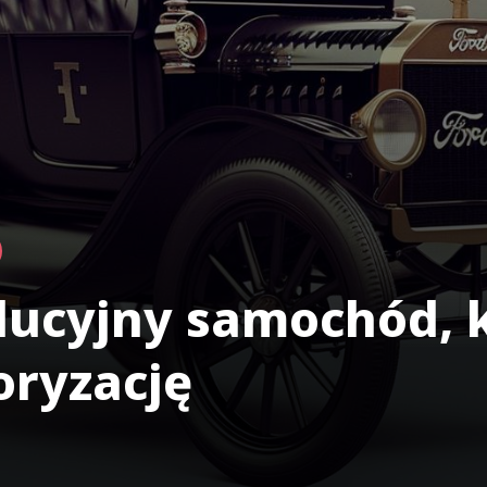
olucyjny samochód, 
oryzację