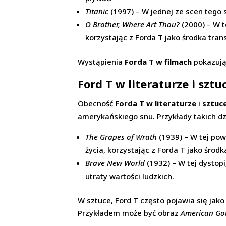
Titanic
(1997) – W jednej ze scen tego 
O Brother, Where Art Thou?
(2000) – W t
korzystając z Forda T jako środka tran
Wystąpienia
Forda T w filmach
pokazują,
Ford T w literaturze i sztu
Obecność
Forda T w literaturze
i
sztuc
amerykańskiego snu. Przykłady takich dzi
The Grapes of Wrath
(1939) – W tej pow
życia, korzystając z Forda T jako środk
Brave New World
(1932) – W tej dystop
utraty wartości ludzkich.
W sztuce, Ford T często pojawia się jako
Przykładem może być obraz
American Go