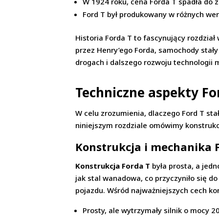
W 1924 roku, cena Forda T spadła do 
Ford T był produkowany w różnych wers
Historia Forda T to fascynujący rozdzia
przez Henry’ego Forda, samochody stały s
drogach i dalszego rozwoju technologii 
Techniczne aspekty Fo
W celu zrozumienia, dlaczego Ford T st
niniejszym rozdziale omówimy konstrukc
Konstrukcja i mechanika F
Konstrukcja Forda T
była prosta, a jed
jak stal wanadowa, co przyczyniło się d
pojazdu. Wśród najważniejszych cech kon
Prosty, ale wytrzymały silnik o mocy 