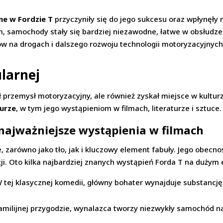
e w Fordzie T
przyczyniły się do jego sukcesu oraz wpłynęły
 samochody stały się bardziej niezawodne, łatwe w obsłudze 
dów na drogach i dalszego rozwoju technologii motoryzacyjnych
ularnej
 przemysł motoryzacyjny, ale również zyskał miejsce w kulturz
turze
, w tym jego wystąpieniom w filmach, literaturze i sztuce.
najważniejsze wystąpienia w filmach
e, zarówno jako tło, jak i kluczowy element fabuły. Jego obecn
acji. Oto kilka najbardziej znanych wystąpień Forda T na dużym 
 tej klasycznej komedii, główny bohater wynajduje substancję,
amilijnej przygodzie, wynalazca tworzy niezwykły samochód na b