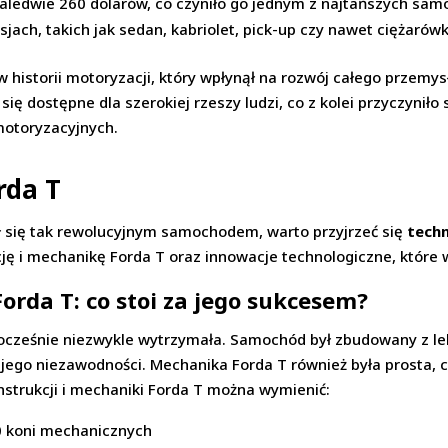
zaledwie 260 dolarów, co czyniło go jednym z najtańszych sa
jach, takich jak sedan, kabriolet, pick-up czy nawet ciężarówk
ł w historii motoryzacji, który wpłynął na rozwój całego prze
ię dostępne dla szerokiej rzeszy ludzi, co z kolei przyczyniło
motoryzacyjnych.
rda T
ał się tak rewolucyjnym samochodem, warto przyjrzeć się
tech
ję i mechanikę Forda T oraz innowacje technologiczne, które
orda T: co stoi za jego sukcesem?
nocześnie niezwykle wytrzymała. Samochód był zbudowany z lek
o jego niezawodności. Mechanika Forda T również była prosta, 
strukcji i mechaniki Forda T można wymienić:
20 koni mechanicznych