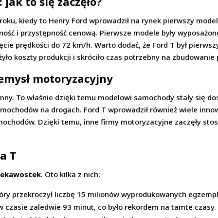
 jak to się zaczęło?
roku, kiedy to Henry Ford wprowadził na rynek pierwszy mode
ność i przystępność cenową. Pierwsze modele były wyposażone
ęcie prędkości do 72 km/h. Warto dodać, że Ford T był pier
yło koszty produkcji i skróciło czas potrzebny na zbudowanie 
zemysł motoryzacyjny
mny. To właśnie dzięki temu modelowi samochody stały się dos
 samochodów na drogach. Ford T wprowadził również wiele inno
mochodów. Dzięki temu, inne firmy motoryzacyjne zaczęły sto
da T
iekawostek
. Oto kilka z nich:
óry przekroczył liczbę 15 milionów wyprodukowanych egzempl
w czasie zaledwie 93 minut, co było rekordem na tamte czasy.