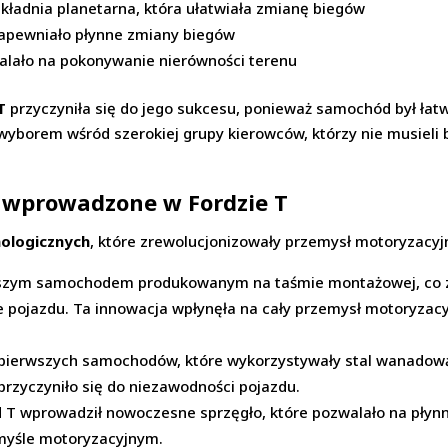
ekładnia planetarna, która ułatwiała zmianę biegów
zapewniało płynne zmiany biegów
alało na pokonywanie nierówności terenu
T
przyczyniła się do jego sukcesu, ponieważ samochód był łatw
 wyborem wśród szerokiej grupy kierowców, którzy nie musieli 
 wprowadzone w Fordzie T
nologicznych
, które zrewolucjonizowały przemysł motoryzacyjny
wszym samochodem produkowanym na taśmie montażowej, co zna
e pojazdu. Ta innowacja wpłynęła na cały przemysł motoryzacy
 pierwszych samochodów, które wykorzystywały stal wanadową 
 przyczyniło się do niezawodności pojazdu.
d T wprowadził nowoczesne sprzęgło, które pozwalało na płyn
emyśle motoryzacyjnym.