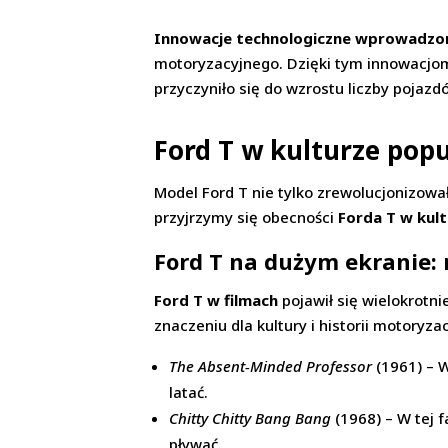
Innowacje technologiczne wprowadzon
motoryzacyjnego. Dzięki tym innowacjom,
przyczyniło się do wzrostu liczby pojaz
Ford T w kulturze pop
Model Ford T nie tylko zrewolucjonizował
przyjrzymy się obecności
Forda T w kul
Ford T na dużym ekranie: 
Ford T w filmach
pojawił się wielokrotni
znaczeniu dla kultury i historii motoryz
The Absent-Minded Professor
(1961) – W
latać.
Chitty Chitty Bang Bang
(1968) – W tej f
pływać.