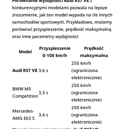
Porównanie wydajności Audi RS7 V8
z
konkurencyjnymi modelami pozwala na lepsze
zrozumienie, jak ten model wypada na tle innych
samochodów sportowych. Przykładowo, możemy
porównać przyspieszenie, prędkość maksymalną
oraz inne parametry wydajności:
Przyspieszenie
Prędkość
Model
0-100 km/h
maksymalna
250 km/h
Audi RS7 V8
3,6 s
(ograniczona
elektronicznie)
250 km/h
BMW M5
3,3 s
(ograniczona
Competition
elektronicznie)
250 km/h
Mercedes-
3,4 s
(ograniczona
AMG E63 S
elektronicznie)